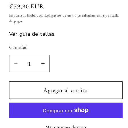
Precio
€79,90 EUR
habitual
Impuestos incluidos. Los
gastos de envío
se calculan en la pantalla
de pago.
Ver guía de tallas
Cantidad
Cantidad
Reducir
Aumentar
cantidad
cantidad
para
para
Vestido
Vestido
Agregar al carrito
Soraya
Soraya
Verde
Verde
Más opciones de pago