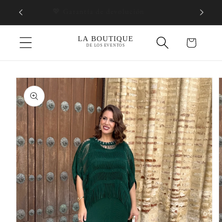
Ir
💖ENVÍOS 24/72 HORAS
directamente
al contenido
Carrito
Ir
directamente
a la
información
del producto