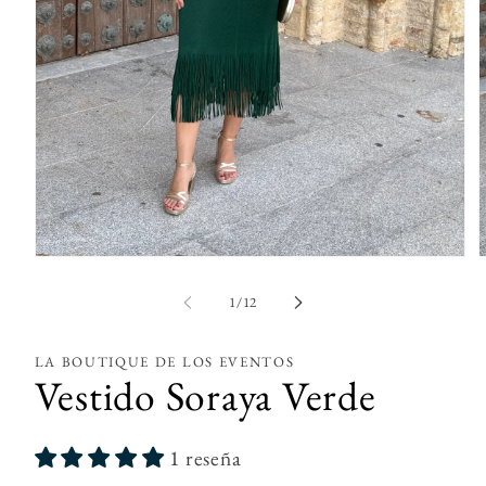
Abrir
A
elemento
e
multimedia
m
de
1
/
12
1
2
en
e
una
u
LA BOUTIQUE DE LOS EVENTOS
ventana
v
Vestido Soraya Verde
modal
m
1 reseña