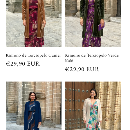
Kimono de Terciopelo Camel
Kimono de Terciopelo Verde
Kaki
Precio
€29,90 EUR
Precio
€29,90 EUR
habitual
habitual