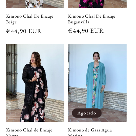
Kimono Chal De Encaje
Kimono Chal De Encaje
Buganvilla
Beige
Precio
€44,90 EUR
Precio
€44,90 EUR
habitual
habitual
Agotado
Kimono Chal de Encaje
Kimono de Gasa Agua
Negro
Marina