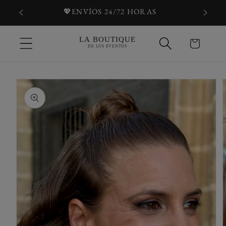
Ir
💖ENVÍOS 24/72 HORAS
directamente
al contenido
Carrito
Ir
directamente
a la
información
del producto