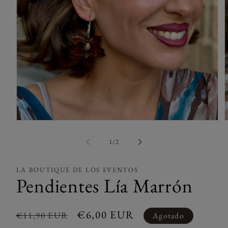
A
Abrir
e
elemento
m
multimedia
de
1
/
2
2
1
e
en
u
una
LA BOUTIQUE DE LOS EVENTOS
v
ventana
Pendientes Lía Marrón
m
modal
Precio
Precio
€6,00 EUR
€11,90 EUR
Agotado