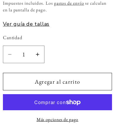
habitual
Impuestos incluidos. Los
gastos de envío
se calculan
en la pantalla de pago.
Ver guía de tallas
Cantidad
Cantidad
Reducir
Aumentar
cantidad
cantidad
para
para
Pendientes
Pendientes
Agregar al carrito
Malí
Malí
Buganvilla
Buganvilla
Más opciones de pago