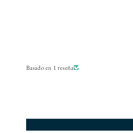
multimedia
2
en
una
ventana
modal
Basado en 1 reseña