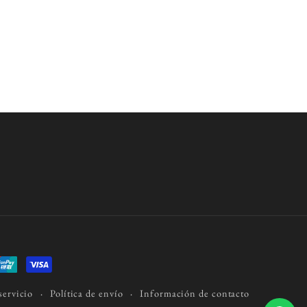
servicio
Política de envío
Información de contacto
Hola! ¿En que podemos ayudarte?👗📿👜🎉