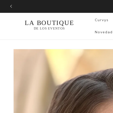
Ir
directamente
al contenido
Curvys
Novedad
Ir
directamente
a la
información
del producto