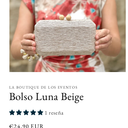
Abrir
elemento
multimedia
1
LA BOUTIQUE DE LOS EVENTOS
en
Bolso Luna Beige
una
ventana
modal
1 reseña
Precio
€24,90 EUR