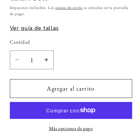
habitual
Impuestos incluidos. Los
gastos de envío
se calculan en la pantalla
de pago.
Ver guía de tallas
Cantidad
Cantidad
Reducir
Aumentar
cantidad
cantidad
para
para
Bolso
Bolso
Agregar al carrito
Luna
Luna
Beige
Beige
Más opciones de pago