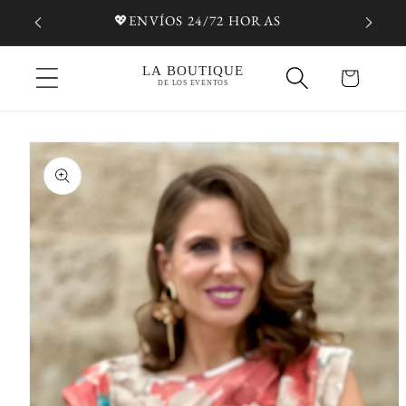
Ir
💖ENVÍOS 24/72 HORAS
directamente
al contenido
Carrito
Ir
directamente
a la
información
del producto