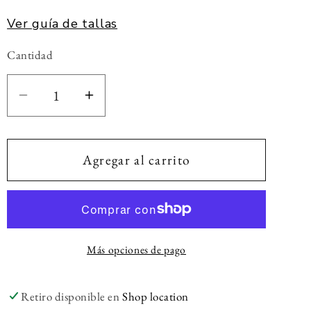
Ver guía de tallas
Cantidad
Cantidad
Reducir
Aumentar
cantidad
cantidad
para
para
Bolso
Bolso
Agregar al carrito
Luna
Luna
Mimbre
Mimbre
Más opciones de pago
Retiro disponible en
Shop location