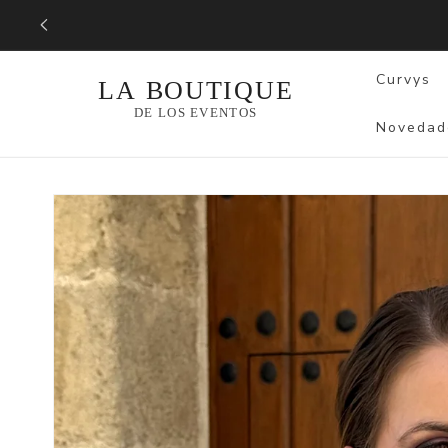
Ir
directamente
al contenido
Curvys
Novedad
Ir
directamente
a la
información
del producto